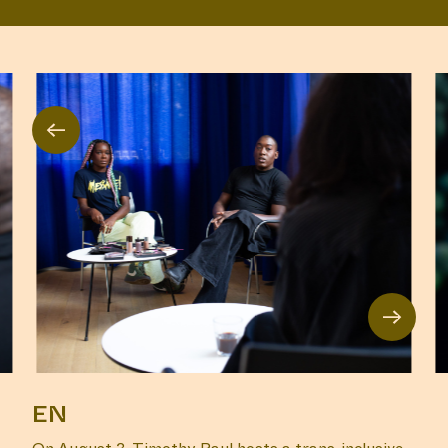
←
→
EN