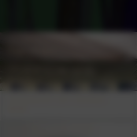
COLLABORATOR
#1
#27
ARTIST
Özgür Atlagan
COLLABORATOR
#61
ARTIST
Anna Arov
COLLABORATOR
#76
ART SPACE
W139
COLLABORATOR
#55
ARTIST