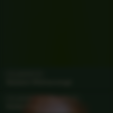
COLLABORATOR
Satykam Mokhamsingh
COLLABORATOR
#49
ARTIST
Kaiden Ford