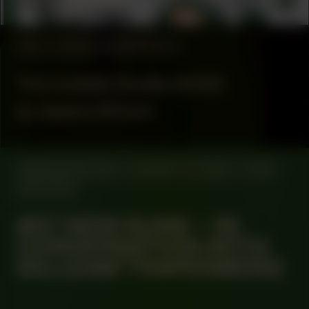
Rubiah Balsem
#53
WORK DESCRIPTION
The Invisible Double (2025)
by Jessica Mitrani
MANIFESTATION
AUGUST 22, 2024
17:00
OFF-SITE
#57 NEW SUNS – IN
CONVERSATION WITH
GILLEAM TRAPENBERG