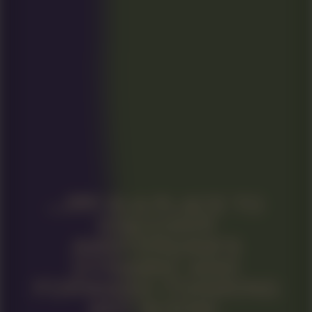
IS A PLACE TO
DISCOVER
AMSTERDAM’S
DYNAMIC AND
FORWARD-THINKING
ART SCENE.