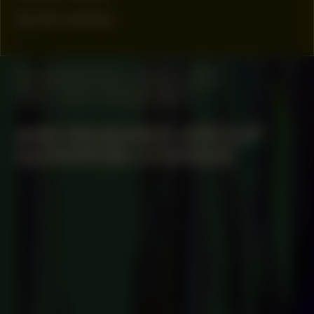
by bk owusu
MANIFESTATION
JUNE 22, 2024
15:30 – 17:30
STUDIO SPACE
#48 READING GROUP
GODDESS CHANGE