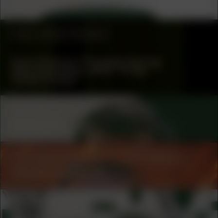
Stephen Tayo
#52
WORK PROCESS
Dion Rosina: Process during
Manifestation #52: To Be
Determined
COLLABORATOR
#1
ARTIST
Renzo Martens
COLLABORATOR
#19
PHOTOGRAPHER
Nikola Lamburov
COLLABORATOR
ADVISORY BOARD