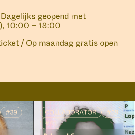
NS
LIBRARY
 Dagelijks geopend met
, 10:00 – 18:00
ticket / Op maandag gratis open
#39
COLLABORATOR
#39
ODDESS
#41