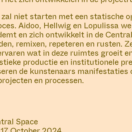
zal niet starten met een statische 
oces. Aidoo, Hellwig en Lopulissa w
 ademt en zich ontwikkelt in de Centra
den, remixen, repeteren en rusten.
ervaren wat in deze ruimtes groeit e
stieke productie en institutionele pr
ren de kunstenaars manifestaties o
projecten en processen.
ntral Space
 17 October 2024