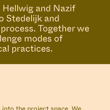
 Hellwig and Nazif
o Stedelijk and
e process. Together we
DISCOVER
allenge modes of
MIC AND
cal practices.
RT SCENE.
 into the project space. We