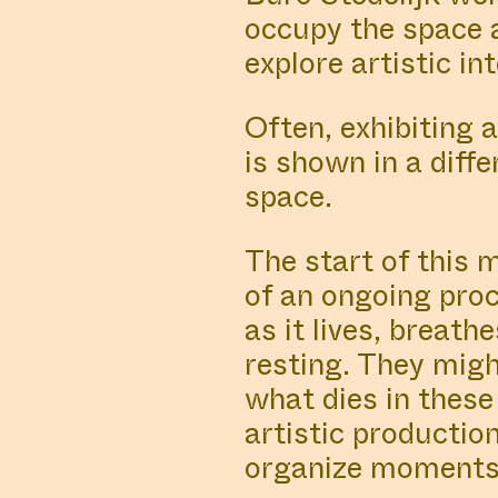
occupy the space a
explore artistic in
Often, exhibiting 
is shown in a diffe
space.
The start of this 
of an ongoing proc
as it lives, breat
resting. They mig
what dies in these
artistic productio
organize moments t