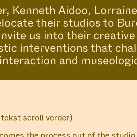
, Kenneth Aidoo, Lorraine
locate their studios to Bur
invite us into their creativ
A PLACE TO 
istic interventions that ch
DAM’S DYNA
, interaction and museologi
THINKING A
tekst scroll verder)
VISIT US
comes the process out of the studio,