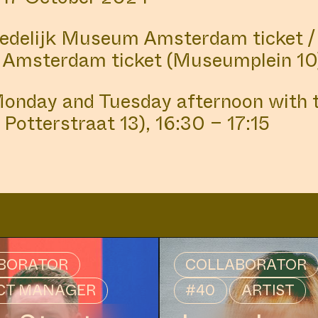
COLLABORATORS
ABOUT
LOCATIO
tedelijk Museum Amsterdam ticket /
 Amsterdam ticket (Museumplein 10)
Monday and Tuesday afternoon with 
 Potterstraat 13), 16:30 – 17:15
14:30 – 17:30
STUDIO SPACE
BORATOR
COLLABORATOR
NG GROUP G
CT MANAGER
#40
ARTIST