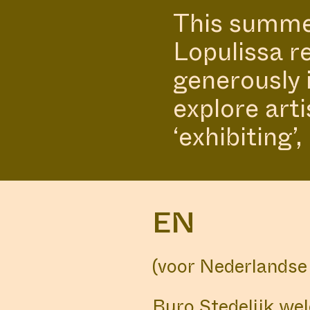
This summer
Lopulissa re
generously 
IS 
explore art
AMSTER
‘exhibiting’
FORWARD-
EN
(voor Nederlandse 
Buro Stedelijk wel