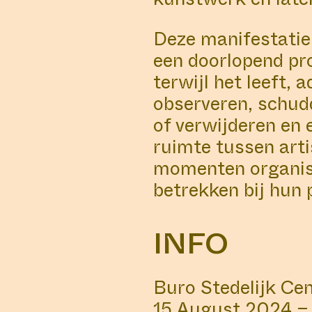
Deze manifestatie 
een doorlopend pr
terwijl het leeft,
observeren, schud
of verwijderen en 
ruimte tussen arti
momenten organise
betrekken bij hun 
INFO
Buro Stedelijk Ce
15 August 2024 –