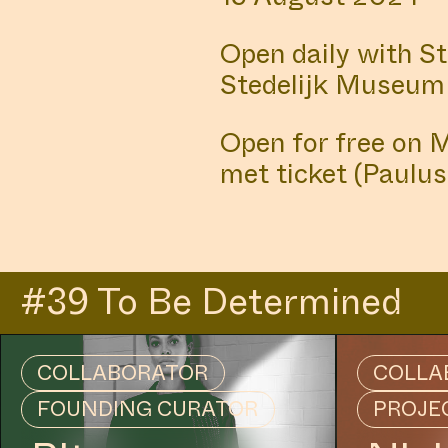
ALL
MANIFESTATIONS
Open daily with S
Stedelijk Museum
COLLABORATOR
#1
Open for free on 
ARTIST
met ticket (Paulus
Emily Shin-Jie
Lee
#39 To Be Determined
MANIFESTATION
JANUARY 18, 2025
COLLABORATOR
COLLA
#63 READI
FOUNDING CURATOR
PROJE