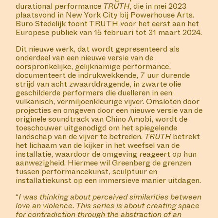
durational performance
TRUTH
, die in mei 2023
plaatsvond in New York City bij
Powerhouse
Arts.
Buro Stedelijk toont TRUTH voor het eerst aan het
Europese publiek van 15 februari tot 31 maart 2024.
Dit nieuwe werk, dat wordt gepresenteerd als
onderdeel van een nieuwe versie van de
oorspronkelijke, gelijknamige performance,
documenteert de indrukwekkende, 7 uur durende
strijd van acht zwaarddragende, in zwarte olie
geschilderde performers die duelleren in een
vulkanisch, vermiljoenkleurige vijver. Omsloten door
projecties en omgeven door een nieuwe versie van de
originele soundtrack van Chino Amobi, wordt de
toeschouwer uitgenodigd om het spiegelende
landschap van de vijver te betreden.
TRUTH
betrekt
het lichaam van de kijker in het weefsel van de
installatie, waardoor de omgeving reageert op hun
aanwezigheid. Hiermee wil Greenberg de grenzen
tussen performancekunst, sculptuur en
installatiekunst op een immersieve manier uitdagen.
“
I was thinking about perceived similarities between
love an violence. This series is about creating space
for contradiction through the abstraction of an