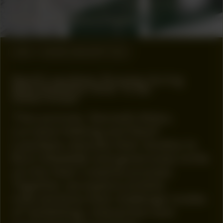
COLLABORATOR
#16
PRODUCTION
Hidde van Greuningen
#39
WORK DESCRIPTION
Nazif Lopulissa: Process during
Manifestation #39: To Be
Determined
This summer, Kenneth Aidoo,
Lorraine Hellwig and Nazif
Lopulissa relocate their studios to
Buro Stedelijk and generously invite
us into their creative process.
Together we explore artistic
interventions that challenge modes
of ‘exhibiting’, interaction and