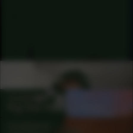
COLLABORATOR
#1
MODERATOR
Yvette Mutumba
COLLABORATOR
#1
ARTIST
Rice, Peas, Roots and Culture
COLLABORATOR