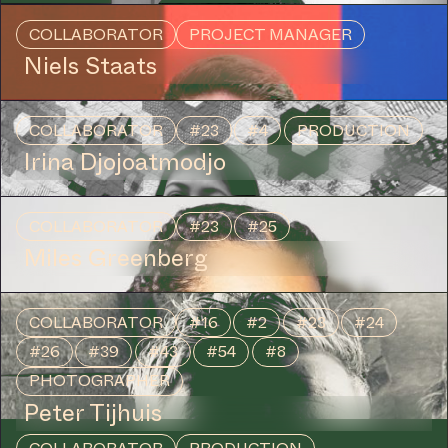
COLLABORATOR
PROJECT MANAGER
Niels Staats
COLLABORATOR
#23
#4
PRODUCTION
Irina Djojoatmodjo
COLLABORATOR
#23
#25
Miles Greenberg
COLLABORATOR
#16
#2
#23
#24
#26
#39
#43
#54
#8
PHOTOGRAPHER
Peter Tijhuis