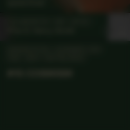
Iyanla Etnel
COLLABORATOR
#28
ARTIST
S*an D. Henry-Smith
MANIFESTATION
NOVEMBER 4, 2023
19:00 – 02:00
CENTRAL SPACE
#15 COSMISM