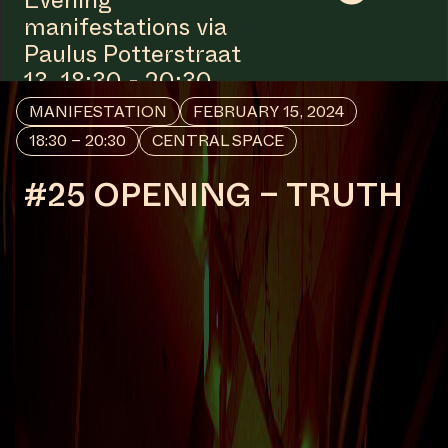
Evening
manifestations via
Paulus Potterstraat
13, 18:30 - 20:30
MANIFESTATION
FEBRUARY 15, 2024
18:30 – 20:30
CENTRAL SPACE
#25 OPENING – TRUTH
IS A PLACE TO
DISCOVER
AMSTERDAM’S
DYNAMIC AND
FORWARD-THINKING
ART SCENE.