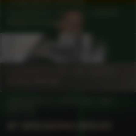
museological practices.
COLLABORATOR
#15
#78
CURATOR
Robbie Schweiger
COLLABORATOR
#4
#9
ARTIST
Frank Creton
COLLABORATOR
#16
#21
ARTIST
Andrey Shental
MANIFESTATION
JUNE 18, 2023
14:00
OFF-SITE
#7 BREAKING BREAD