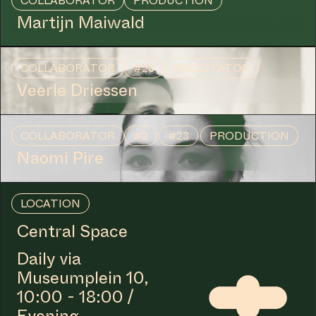
COLLABORATOR
PRODUCTION
Martijn Maiwald
COLLABORATOR
#23
FACILITATOR
Veerle Driessen
COLLABORATOR
#2
#23
PRODUCTION
Naomi Pire
LOCATION
Central Space
Daily via
Museumplein 10,
10:00 - 18:00 /