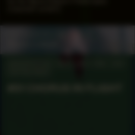
by Va-Bene Elikem Fiatsi [aka
crazinisT artisT]
COLLABORATOR
#58
ARTIST
Manon Lutanie
MANIFESTATION
MAY 2, 2024
19:30 – 21:30
CENTRAL SPACE
#51 CHORUS IN FLIGHT