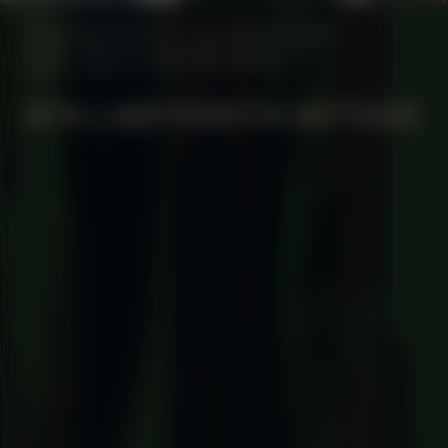
MANIFESTATION
OCTOBER 2, 2025
18:30 - 20:30
CENTRAL SPACE
#74 LABYRINTH WITHIN