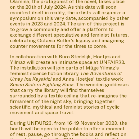
Olamina, the protagonist of the novel, takes place
on the 20th
of
July 2024. As this date will soon
manifest itself in reality, the artists will organize a
symposium on this very date, accompanied by other
events in 2023 and 2024. The aim of this project is
to grow a community and offer a platform to
exchange different speculative and feminist futures,
celebrating Octavia Butler’s legacy and imagining
counter movements for the times to come.
In collaboration with Buro Stedelijk, Hoetjes and
Yilmaz will create an intimate space at
UNFAIR
23.
The installation will join parts of Müge Yilmaz’s
feminist science fiction library
The Adventures of
Umay Ixa Kayakizi
and Anna Hoetjes’ textile work
Seven Sisters Fighting Back
. The wooden goddesses
that carry the library will find themselves
surrounded by a textile ceiling that re-imagines the
firmament of the night sky, bringing together
scientific, mythical and feminist stories of cyclic
movement and space travel.
During
UNFAIR
23
, from 16-19 November 2023, the
booth will be open to the public to offer a moment
of rest, pause, go through the books and reflect on