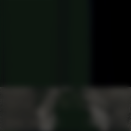
COLLABORATOR
#16
#2
#23
#24
#26
#39
#43
#54
#8
PHOTOGRAPHER
Peter Tijhuis