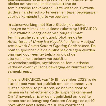
bieden om verschillende speculatieve en
feministische toekomsten uit te wisselen, Octavia
Butlers nalatenschap te vieren en tegenbewegingen
voor de komende tijd te verbeelden.
In samenwerking met Buro Stedelijk creëeren
Hoetjes en Yilmaz een intieme ruimte op UNFAIR23.
De installatie voegt delen van Müge Yilmaz’
feministische sciencefictionbibliotheek
The
Adventures of Umay Ixa Kayakizi
en Anna Hoetjes’
textielwerk
Seven Sisters Fighting Back
samen. De
houten godinnen die de bibliotheek dragen worden
omringd door een textielplafond dat de
sterrenhemel opnieuw verbeeldt en
wetenschappelijke, mythische en feministische
verhalen over cyclische beweging en ruimtereizen
samenbrengt.
Tijdens UNFAIR23, van 16-19 november 2023, is de
stand open voor het publiek om een moment van
rust te bieden, te pauzeren, de boeken door te
nemen en te reflecteren op de lappendekenhemel.
Op 18 november is er de mogelijkheid om deel te
nemen aan de leesgroep Goddess Change en op 19
november geeft senakirfa A. een voordracht.