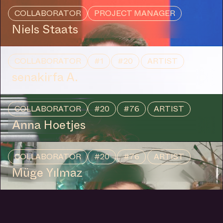
COLLABORATOR
PROJECT MANAGER
Niels Staats
VISIT US
COLLABORATOR
#1
#20
ARTIST
senakirfa A.
COLLABORATOR
#20
#76
ARTIST
Anna Hoetjes
COLLABORATOR
#20
#76
ARTIST
Müge Yılmaz