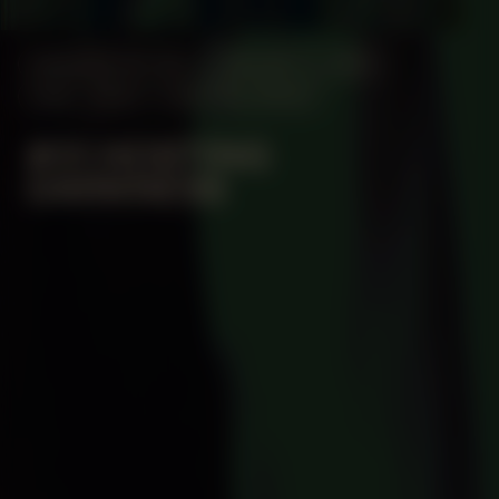
MANIFESTATION
JANUARY 11, 2024
18:30 - 20:30
CENTRAL SPACE
#31 HOSTING
DARKNESS