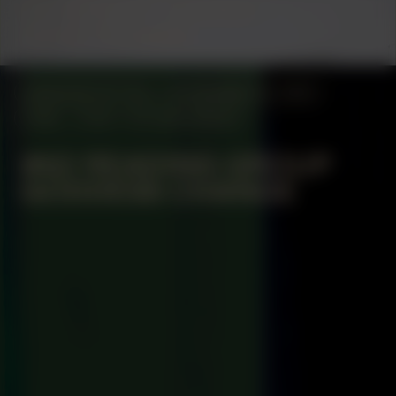
COLLABORATOR
ARCHITECT
Jelmer Teunissen
MANIFESTATION
NOVEMBER 30, 2024
14:30 – 17:30
STUDIO SPACE
#62 READING GROUP
GODDESS CHANGE