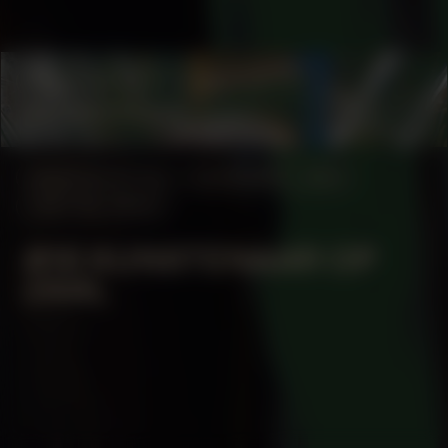
COLLABORATOR
#48
ARTIST
Adriana Knouf
MANIFESTATION
NOVEMBER 1, 2023
CENTRAL SPACE
#18 KUNSTENAAR OP
ZAAL