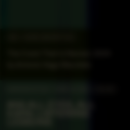
#53
WORK DESCRIPTION
The Crack That Is Named, 2024
by Antonio Vega Macotela
MANIFESTATION
APRIL 14, 2025
ONLINE
#66 ALL EYES, ALL
EARS: LISTENING
LESSONS