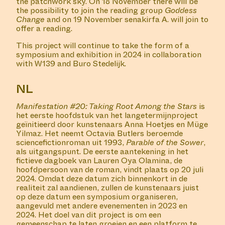
the patchwork sky. On 18 November there will be
the possibility to join the reading group
Goddess
Change
and on 19 November senakirfa A. will join to
offer a reading.
This project will continue to take the form of a
symposium and exhibition in 2024 in collaboration
with W139 and Buro Stedelijk.
NL
Manifestation #20: Taking Root Among the Stars
is
het eerste hoofdstuk van het langetermijnproject
geïnitieerd door kunstenaars Anna Hoetjes en Müge
Yilmaz. Het neemt Octavia Butlers beroemde
sciencefictionroman uit 1993,
Parable of the Sower
,
als uitgangspunt. De eerste aantekening in het
fictieve dagboek van Lauren Oya Olamina, de
hoofdpersoon van de roman, vindt plaats op 20 juli
2024. Omdat deze datum zich binnenkort in de
realiteit zal aandienen, zullen de kunstenaars juist
op deze datum een symposium organiseren,
aangevuld met andere evenementen in 2023 en
2024. Het doel van dit project is om een
gemeenschap te laten groeien en een platform te