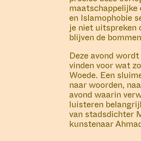
maatschappelijke o
ALL
MANIFESTATIONS
en Islamophobie s
je niet uitspreke
blijven de bommen 
COLLABORATOR
#15
COLLA
#78
CURATOR
#21
Deze avond wordt 
Robbie
And
vinden voor wat z
Schweiger
She
Woede. Een sluimer
naar woorden, naa
avond waarin verw
luisteren belangrij
MANIFESTATION
APRIL 14, 2025
O
van stadsdichter Mar
#66 ALL EY
kunstenaar Ahmad