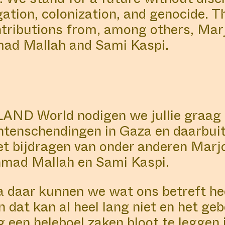
gation, colonization, and genocide.
ontributions from, among others, Ma
ا ​ Q, Ahmad Mallah and Sami Kaspi.
D World nodigen we jullie graag ui
htenschendingen in Gaza en daarbui
et bijdragen van onder anderen Mar
ال – Q, Ahmad Mallah en Sami Kaspi.
a daar kunnen we wat ons betreft hee
 dat kan al heel lang niet en het gebe
g een heleboel zaken bloot te leggen