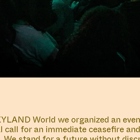
YLAND World we organized an eveni
al call for an immediate cease­fire a
. We stand for a future without disc