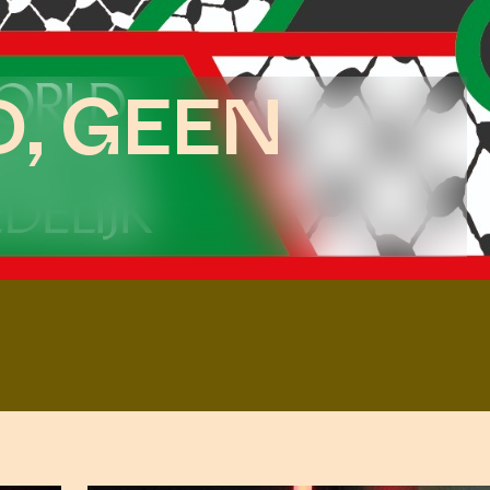
D, GEEN
DISCOVER
MIC AND
RT SCENE.