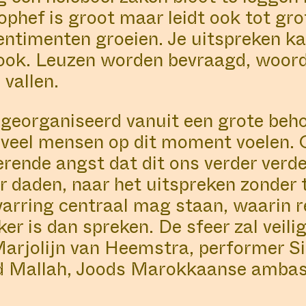
phef is groot maar leidt ook tot gr
COLLABORATORS
ABOUT
LOCATIO
entimenten groeien. Je uitspreken k
n ook. Leuzen worden bevraagd, woo
vallen.
BORATOR
#16
COLLABORATOR
ARTIST
ART SPACE
georganiseerd vanuit een grote beho
rey
W139
oveel mensen op dit moment voelen. 
ntal
ende angst dat dit ons verder verde
r daden, naar het uitspreken zonder 
arring centraal mag staan, waarin r
ker is dan spreken. De sfeer zal veili
NLINE
jolijn van Heemstra, performer Simomo B
ES, ALL EARS
 Mallah, Joods Marokkaanse ambass