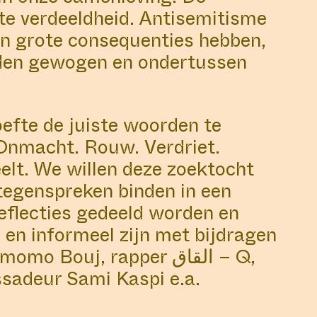
ote verdeeldheid. Antisemitisme
NS
LIBRARY
an grote consequenties hebben,
rden gewogen en ondertussen
#76
efte de juiste woorden te
Onmacht. Rouw. Verdriet.
elt. We willen deze zoektocht
tegenspreken binden in een
eflecties gedeeld worden en
g en informeel zijn met bijdragen
ouj, rapper القاق – Q,
: LISTENING
adeur Sami Kaspi e.a.