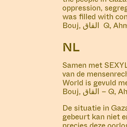
oppression, segre
was filled with c
Bouj, لقاق
NL
Samen met SEXYLAN
van de mensenrec
World is gevuld m
Bouj, قاق
De situatie in Gaz
gebeurt kan niet en
precies deze oorlo