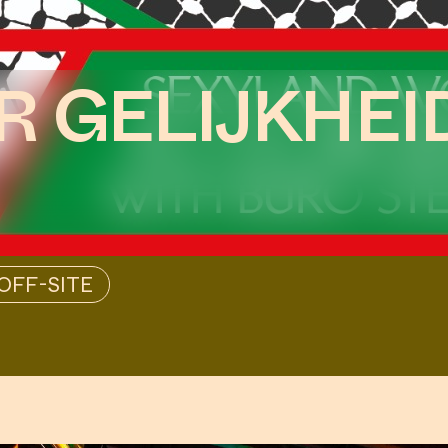
 GELIJKHEI
A PLACE TO 
DAM’S DYNA
THINKING A
OFF-SITE
VISIT US